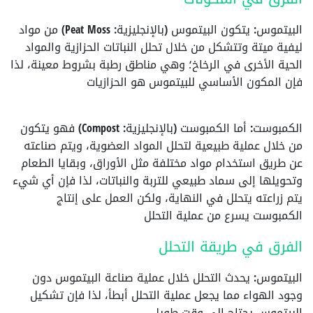
البيتموس
: يتكون البيتموس (بالإنجليزية: Peat Moss) من مواد
ليفية ميتة وتتشكل من خلال تحلل النباتات الحزازية والمواد
الحية الأخرى في الرخاخ؛ وهي مناطق رطبة بشروط معينة، لذا
فإن المكون الأساسي للبيتموس هو الحزازيات
الكمبوست
: أما الكمبوست (بالإنجليزية: Compost) فهو يتكون
من خلال عملية طبيعية لتحلل المواد العضوية، ويتم صناعته
عن طريق استخدام مواد مختلفة مثل الأوراق، وبقايا الطعام
وتحويلها إلى سماد طبيعي للتربة والنباتات، لذا فإن أي شيء
يتم زراعته يتحلل في النهاية، ولكن العمل على إنتاج
الكمبوست يسرع من عملية التحلل
الفرق في طريقة التحلل
البيتموس
: يحدث التحلل خلال عملية صناعة البيتموس دون
وجود الهواء مما يجعل عملية التحلل أبطأ، لذا فإن تشكيل
البيتموس يحتاج إلى وقت طويل