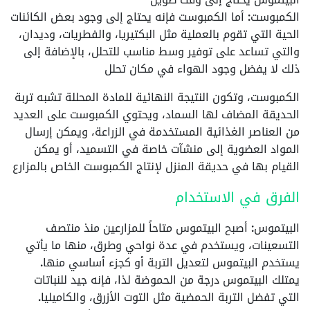
الكمبوست: أما الكمبوست فإنه يحتاج إلى وجود بعض الكائنات
الحية التي تقوم بالعملية مثل البكتيريا، والفطريات، وديدان،
والتي تساعد على توفير وسط مناسب للتحلل، بالإضافة إلى
ذلك لا يفضل وجود الهواء في مكان تحلل
الكمبوست
، وتكون النتيجة النهائية للمادة المحللة تشبه تربة
الحديقة المضاف لها السماد، ويحتوي الكمبوست على العديد
من العناصر الغذائية المستخدمة في الزراعة، ويمكن إرسال
المواد العضوية إلى منشآت خاصة في التسميد، أو يمكن
القيام بها في حديقة المنزل لإنتاج الكمبوست الخاص بالمزارع
الفرق في الاستخدام
البيتموس
: أصبح البيتموس متاحاً للمزارعين منذ منتصف
التسعينات، ويستخدم في عدة نواحي وطرق، منها ما يأتي
يستخدم البيتموس لتعديل التربة أو كجزء أساسي منها.
يمتلك البيتموس درجة من الحموضة لذا، فإنه جيد للنباتات
التي تفضل التربة الحمضية مثل التوت الأزرق، والكاميليا.