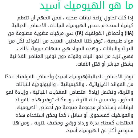
ما هو الهيوميك أسيد
إذا كنت تحاول زراعة نباتات صحية ، فمن المهم أن تتعلم
كيفية استخدام حمض الهيوميك للنباتات، الأحماض الدبالية
(HA) وأحماض الفولفيك (FA) هي مركبات عضوية مصنوعة من
مواد طبيعية ، توفر كلتا المادتين العديد من الفوائد لكل من
التربة والنباتات ، وهذه المواد هي منبهات حيوية لذلك ،
فهي تزيد من نمو النبات وقوته دون توفير العناصر الغذائية
بشكل مباشر أو قتل الآفات.
توفر الأحماض الدبالية(هيوميك اسيد) وأحماض الفولفيك عددًا
من الفوائد الفيزيائية ، والكيميائية ، والبيولوجية للنباتات
والتربة، وتشمل زيادة امتصاص المغذيات النباتية ، وزيادة نمو
الجذور ، وتحسين بنية التربة ، ويمكنك توفير هذه الفوائد
لنباتاتك باستخدام مجموعة متنوعة من أحماض الهيوميك
والفولفيك كمسحوق أو سائل ، كما يمكن استخدام هذه
المنتجات كغطاء بذرة ورذاذ ورقي ومكيف للتربة ، ومن هنا
سنوضح أكثر عن الهيوميك أسيد.