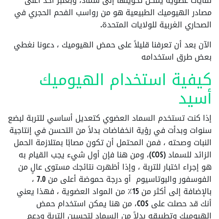
نفايات عضوية يمكن تحويلها إلى سماد، وبعتبر أحد أغنى
مصادر الهيوميك الطبيعية هو من رواسب الفحم الحجري في
الصحاري الغربية للولايات المتحدة.
الآن بعد أن تعرفنا قليلاً على حمض الهيوميك ، دعونا نغطي
بعض طرق استخدامه
كيفية استخدام الهيوميك
أسيد
إذا كنت تستخدم السماد العضوي كتعديل أساسي للتربة لبضع
سنوات وبدأت في رؤية انخفاضات بدلاً من التحسن في إنتاجية
النبات وصحته ، فمن المحتمل أن تكون مصابًا بمتلازمة الحمل
الزائد للسماد (COS)، ومن هنا فإن أول شيء يجب القيام به
هو إجراء اختبار للتربة ، وإذا أظهرت نتائجك مستوى عالٍ من
الفوسفور والبوتاسيوم أو درجة حموضة أعلى من 7.0 ،
بالإضافة إلى أكثر من 15٪ من المواد العضوية ، فهذا يعني
أنك قد حصلت على COS، من هنا يمكن استخدام حمض
الهيوميك وتطبيقه بدلاً من السماد لتحسين التربة ودعم