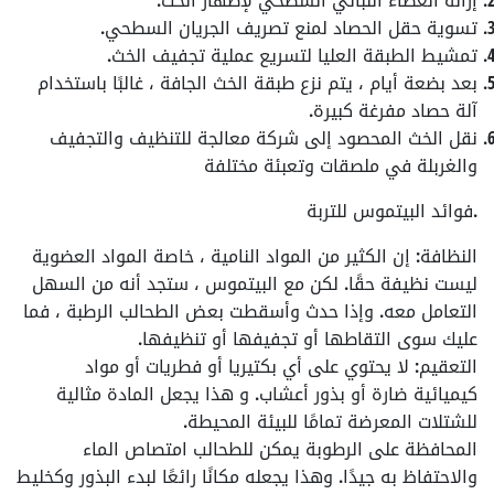
إزالة الغطاء النباتي السطحي لإظهار الخث.
تسوية حقل الحصاد لمنع تصريف الجريان السطحي.
تمشيط الطبقة العليا لتسريع عملية تجفيف الخث.
بعد بضعة أيام ، يتم نزع طبقة الخث الجافة ، غالبًا باستخدام
آلة حصاد مفرغة كبيرة.
نقل الخث المحصود إلى شركة معالجة للتنظيف والتجفيف
والغربلة في ملصقات وتعبئة مختلفة
.فوائد البيتموس للتربة
النظافة
: إن الكثير من المواد النامية ، خاصة المواد العضوية
ليست نظيفة حقًا. لكن مع البيتموس ، ستجد أنه من السهل
التعامل معه. وإذا حدث وأسقطت بعض الطحالب الرطبة ، فما
عليك سوى التقاطها أو تجفيفها أو تنظيفها.
التعقيم
: لا يحتوي على أي بكتيريا أو فطريات أو مواد
كيميائية ضارة أو بذور أعشاب. و هذا يجعل المادة مثالية
للشتلات المعرضة تمامًا للبيئة المحيطة.
المحافظة على الرطوبة
يمكن للطحالب امتصاص الماء
والاحتفاظ به جيدًا. وهذا يجعله مكانًا رائعًا لبدء البذور وكخليط