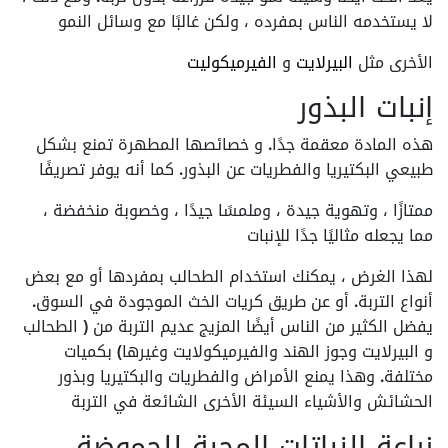
لا يستخدمه الناس بمفرده ، ولكن غالبًا مع وسائل النمو
الأخرى مثل
البيرلايت
و
الفيرميكوليت
إنبات البذور
هذه المادة معقمة جدًا. و خصائصها المطهرة تمنع بشكل
طبيعي البكتيريا والفطريات عن البذور. كما أنه يوفر تصريفًا
ممتازًا ، وتهوية جيدة ، وملمسًا جيدًا ، وخصوبة منخفضة ،
مما يجعله مثاليًا جدًا للإنبات
لهذا الغرض ، يمكنك استخدام الطحالب بمفردها أو مع بعض
أنواع التربة. أو عن طريق كريات الخث الموجودة في السوق.
يفضل الكثير من الناس أيضًا المزيج عديم التربة من ( الطحالب
و البيرلايت وجوز الهند والفيرميكولايت وغيرها) بكميات
مختلفة. وهذا يمنع الأمراض والفطريات والبكتيريا وبذور
الحشائش والأشياء السيئة الأخرى الشائعة في التربة
زراعة النباتات المحبة للحموضة