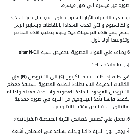
صورة غير ميسرة الي صور ميسرة.
ب- في حالة مياه الآبار المحتوية علي نسب عالية من الحديد
والكالسيوم والتي تحدث انسدادا بالنقاطات وبشابير الرش
يقوم بمنع هذه الترسيبات حيث يقوم بتخليب هذه العناصر
وتذويبها أولا بأول.
6 يضاف علي المواد العضوية لتخفيض نسبة الـoitar N-C
إذن ما فائدة ذلك؟
في حالة إذا كانت نسبة الكربون (C) الي النيتروجين (N) فإن
الكائنات الدقيقة اثناء تحللها للمادة العضوية تستنفذ معظم
النيتروجين الموجود بالمادة العضوية ولا يحدث معدنه واذا لم
يكفها فإنها تأخذ النيتروجين من التربة في صورة معدنية
وبالتالي يحدث نقص مؤقت للنيتروجين.
6ـ يعمل علي تحسين خصائص التربة الطبيعية (الفيزيائية):
أ- يجعل لون التربة داكنا وبذلك يساعد علي امتصاص أشعة