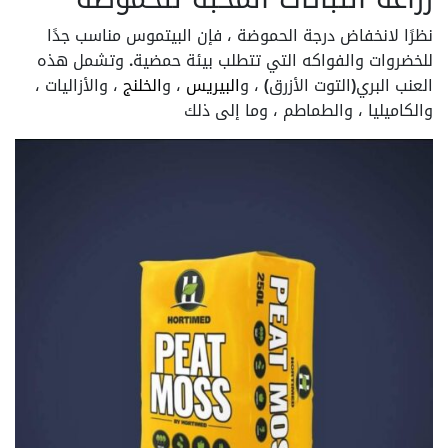
نظرًا لانخفاض درجة الحموضة ، فإن البيتموس مناسب جدًا
للخضروات والفواكه التي تتطلب بيئة حمضية. وتشمل هذه
العنب البري(التوت الأزرق) ، و
البيريس
، و
الخلنج
، والأزاليات ،
والكاميليا ، والطماطم ، وما إلى ذلك