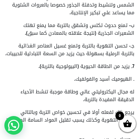
الشمس وتنشيط وتدفئة الجذور خصوصا بالعروات الشتوية
مما يساعد علي تبكير الإنتاجية.
ب- تمنع حدوث تكلس وتشقق بالتربة مما يمنع تهتك
الشعيرات الجذرية (نتيجة علاقته بالمعادن كما سبق).
جـ- تحسن التهوية بالتربة وتمنع غسيل العناصر الغذائية
بالتربة الرملية بسهولة حيث يزيد من السعة التبادلية للحبيبات.
7ـ يزيد من الطاقة الحيوية (البيولوجية بالتربة).
ـ الهيوميك أسيد والفولفيك.
له مجال اليكتروليتي عالي وطاقة موجبة تنشط الأحياء
الدقيقة المفيدة بالتربة.
يرجع ذلك لفعله أولا في تحسين خواص التربة وبالتالي
0
تحسين التهوية وكذلك يسبب تقليل المواد السامة الموجودة
بالتربة.