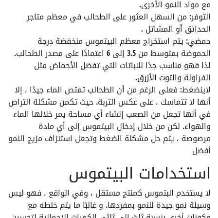
مع مواد النمو الأخرى.
التوفر
: من السهل العثور على الطحالب في معظم متاجر
الحدائق أو المشاتل .
حمضي
: يتم استخراج معظم البيتموس منخفضة درجة
الحموضة بمتوسط من 3.5 إلى 6 اعتمادًا على مصدر الطحالب.
لذا فهو مناسب جدًا للنباتات التي تفضل الأحماض مثل
الفراولة و
التوت الأزرق
.
لاينضغط:
فعلى الرغم من أن الطحالب تمتص الماء جيدًا ، إلا
أنها لا تتماسك ، على عكس التربة. حيث تكمن مشكلة التراص
في أنها تجعل من الصعب إنشاء أي مساحة يمر خلالها الماء
والهواء. لكن من خلال إدخال البيتموس إلى أي مادة
مرصوصة ، يتم حل مشكلة الضغط وتجعل استنزاف مزيج النمو
أفضل
استخدامات البيتموس
لا يستخدم البتموس كمنتج مستقل ، وفي الواقع ، فهو ليس
وسيلة نمو جيدة للنمو بمفردها. و غالبًا ما يتم خلطه مع
مكونات أخرى بنسبة ثلث إلى ثلثي الكميات الإجمالية لتحسين