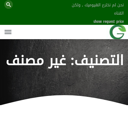
نحن لم نخترع الهيوميك , ولكن
اتقناه
show request price
التصنيف:
غير مصنف