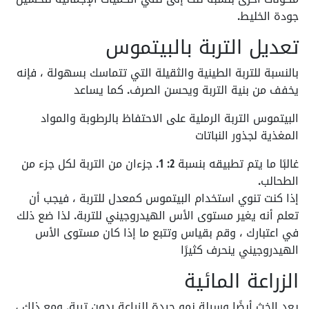
جودة الخليط.
تعديل التربة بالبيتموس
بالنسبة للتربة
الطينية والثقيلة
التي تتماسك بسهولة ، فإنه
يخفف من بنية التربة ويحسن الصرف. كما يساعد
البيتموس
التربة الرملية
على الاحتفاظ بالرطوبة والمواد
المغذية لجذور النباتات
غالبًا ما يتم تطبيقه بنسبة 2: 1. جزءان من التربة لكل جزء من
الطحالب.
إذا كنت تنوي استخدام البيتموس كمعدل للتربة ، فيجب أن
تعلم أنه يغير مستوى الأس الهيدروجيني للتربة. لذا ضع ذلك
في اعتبارك ، وقم بقياس وتتبع ما إذا كان مستوى الأس
الهيدروجيني ينحرف كثيرًا
الزراعة المائية
يعد الخث أيضًا وسيلة نمو جيدة للزراعة بدون تربة. ومع ذلك ،