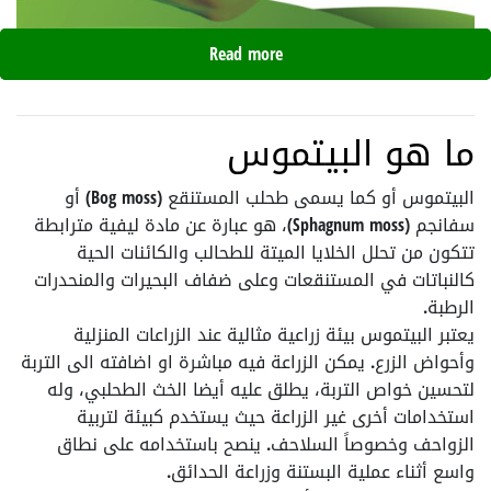
Read more
ما هو البيتموس
البيتموس أو كما يسمى طحلب المستنقع (Bog moss) أو
سفانجم (Sphagnum moss)، هو عبارة عن مادة ليفية مترابطة
تتكون من تحلل الخلايا الميتة للطحالب والكائنات الحية
كالنباتات في المستنقعات وعلى ضفاف البحيرات والمنحدرات
الرطبة.
يعتبر البيتموس بيئة زراعية مثالية عند الزراعات المنزلية
وأحواض الزرع. يمكن الزراعة فيه مباشرة او اضافته الى التربة
لتحسين خواص التربة، يطلق عليه أيضا الخث الطحلبي، وله
استخدامات أخرى غير الزراعة حيث يستخدم كبيئة لتربية
الزواحف وخصوصاً السلاحف. ينصح باستخدامه على نطاق
واسع أثناء عملية البستنة وزراعة الحدائق.