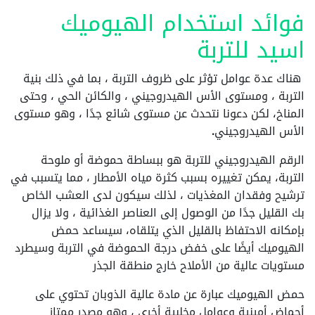
فوائد استخدام الهيوميك
اسيد للتربة
هناك عدة عوامل تؤثر على ظروف التربة ، بما في ذلك بنية
التربة ، ومستوى الأس الهيدروجيني ، والكائن الحي ، وحتى
المناخ، لكن دعونا نتحدث عن مستوى شائع جدًا ، وهو مستوى
الأس الهيدروجيني.
الرقم الهيدروجيني للتربة هو ببساطة حموضة أو ملوحة
التربة، يمكن تغييره بسبب كثرة مياه الأمطار ، مما يتسبب في
ترشيح وفقدان المغذيات ، لذلك سيكون لدى العشب الخاص
بك القليل جدًا من الوصول إلى العناصر الغذائية ، ولا يزال
بإمكانه الاحتفاظ بالقليل الذي يتلقاه، سيساعد حمض
الهيوميك أيضًا على خفض درجة الحموضة في التربة وسيطرد
مستويات عالية من الأملاح خارج منطقة الجذر
حمض الهيوميك عبارة عن مادة عالية الذوبان تحتوي على
أحماض أمينية وعوامل مخلبية أخرى ، وهو مصدر ممتاز