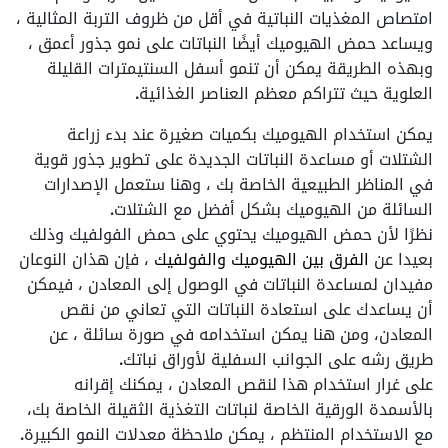
امتصاص المغذيات النباتية في أقل من ظروف التربة المثالية ،
ويساعد حمض الهيوميك أيضًا النباتات على نمو جذور أعمق ،
وبهذه الطريقة يمكن أن تنمو أسفل السنتيمترات القليلة
العلوية حيث تتراكم معظم العناصر الغذائية.
يمكن استخدام الهيوميك بكميات صغيرة عند بدء زراعة
الشتلات أو مساعدة النباتات الجديدة على تطوير جذور قوية
في المناظر الطبيعية الخاصة بك ، وهنا ستعمل الإصدارات
السائلة من الهيوميك بشكل أفضل مع الشتلات.
نظرًا لأن حمض الهيوميك يحتوي على حمض الفولفيك وذلك
بعيدا عن
الفرق بين الهيوميك والفولفيك
، فإن هذان النوعان
مفيدان لمساعدة النباتات في الوصول إلى المعادن ، فيمكن
أن يساعدك على استعادة النباتات التي تعاني من نقص
المعادن، ومن هنا يمكن استخدامه في صورة سائلة ، عن
طريق رشه على الجوانب السفلية لأوراق نباتك.
على غرار استخدام هذا لنقص المعادن ، يمكنك إقرانه
بالأسمدة الورقية الخاصة لنباتات التغذية الثقيلة الخاصة بك،
مع الاستخدام المنتظم ، يمكن ملاحظة معدلات النمو الكبيرة.