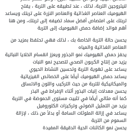
لنيتروجين التربة، لذلك ، عند تطبيقه على التربة ، يفتح
الهيوميك العناصر الغذائية والعناصر النزرة على تربتك ويساعد
تربتك على امتصاص أفضل سماد تضيفه إلى تربتك، ومن هنا
أهم فوائد إضافة حمض الهيوميك إلى التربة
يحسن حالة التربة الخاصة بك ، لذلك فهي تحتفظ بمزيد من
العناصر الغذائية والمياه
يحفز حمض الهيوميك نمو الجذور ويعزز انقسام الخلايا النباتية
يزيد من إنتاج الكربون الصحي لتصحيح نمو النبات
يساعد على تهوية التربة وتحسين النشاط الحيوي
يساعد حمض الهيوميك أيضًا على الخصائص الفيزيائية
والميكانيكية للتربة من حيث التركيب واللون والاتساق
يحسن معدلات إنبات البذور أثناء الإفراط في البذر
كما أنه مثالي أيضًا في تثبيت مستوى الحموضة في التربة
يزيد من التمثيل الضوئي وتركيزات الكلوروفيل
يساعد في إزالة الملوثات السامة أو بدلاً من ذلك ، لإزالة
السموم من التربة
يحسن نمو الكائنات الحية الدقيقة المفيدة