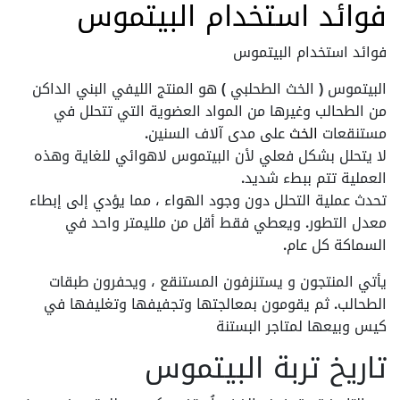
فوائد استخدام البيتموس
فوائد استخدام البيتموس
البيتموس ( الخث الطحلبي ) هو المنتج الليفي البني الداكن
من الطحالب وغيرها من المواد العضوية التي تتحلل في
مستنقعات
الخث
على مدى آلاف السنين.
لا يتحلل بشكل فعلي لأن البيتموس لاهوائي للغاية وهذه
العملية تتم ببطء شديد.
تحدث عملية التحلل دون وجود الهواء ، مما يؤدي إلى إبطاء
معدل التطور. ويعطي فقط أقل من ملليمتر واحد في
السماكة كل عام.
يأتي المنتجون و يستنزفون المستنقع ، ويحفرون طبقات
الطحالب. ثم يقومون بمعالجتها وتجفيفها وتغليفها في
كيس وبيعها لمتاجر البستنة
تاريخ تربة البيتموس